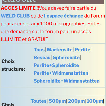
ACCES LIMITE !!
Vous devez faire partie du
WELD CLUB
ou de
l'espace échange
du Forum
pour accéder aux 1000 micrographies. Faites
une demande sur le forum pour un accès
ILLIMITE et GRATUIT
Tous
|
Martensite
|
Perlite
|
Réseau
|
Spheroidite
|
Choix
Perlite+Spheroidite
structure:
Perlite+Widmanstatten
|
Spheroidite+Widmanstatten
Toutes
|
500µm
|
200µm
|
100µm
|
Choix