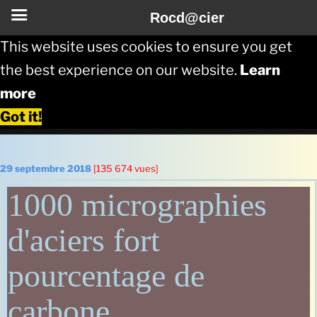
Rocd@cier
This website uses cookies to ensure you get
the best experience on our website.
Learn
more
Got it!
Aller
au
Publié
29 septembre 2018
[135 674 vues]
le
contenu
1000 micrographies
principal
d'aciers fort
pourcentage de
carbone