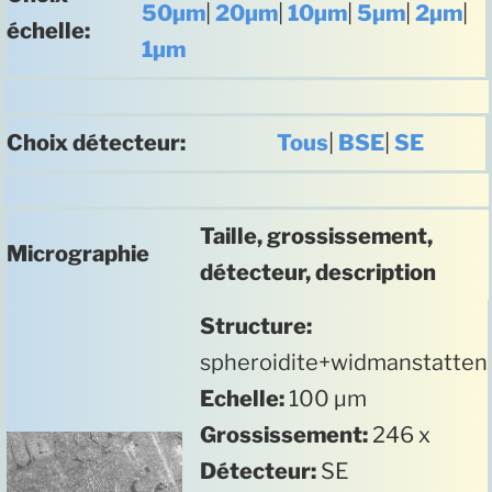
50µm
|
20µm
|
10µm
|
5µm
|
2µm
|
échelle:
1µm
Choix détecteur:
Tous
|
BSE
|
SE
Taille, grossissement,
Micrographie
détecteur, description
Structure:
spheroidite+widmanstatten
Echelle:
100 µm
Grossissement:
246 x
Détecteur:
SE