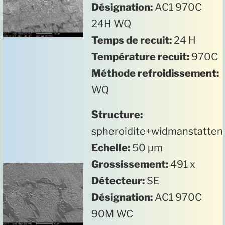
Désignation:
AC1 970C
24H WQ
Temps de recuit:
24 H
Température recuit:
970C
Méthode refroidissement:
WQ
Structure:
spheroidite+widmanstatten
Echelle:
50 µm
Grossissement:
491 x
Détecteur:
SE
Désignation:
AC1 970C
90M WC