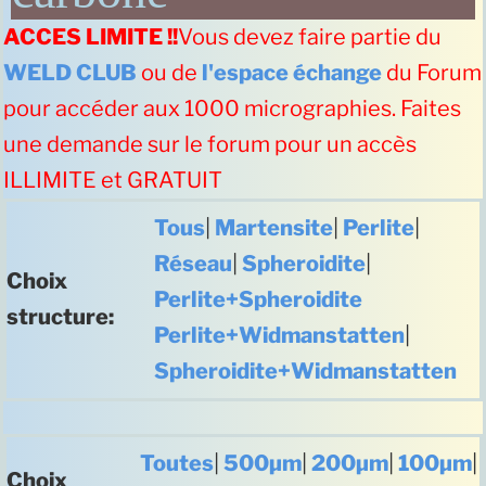
ACCES LIMITE !!
Vous devez faire partie du
WELD CLUB
ou de
l'espace échange
du Forum
pour accéder aux 1000 micrographies. Faites
une demande sur le forum pour un accès
ILLIMITE et GRATUIT
Tous
|
Martensite
|
Perlite
|
Réseau
|
Spheroidite
|
Choix
Perlite+Spheroidite
structure:
Perlite+Widmanstatten
|
Spheroidite+Widmanstatten
Toutes
|
500µm
|
200µm
|
100µm
|
Choix