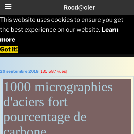
Rocd@cier
This website uses cookies to ensure you get
the best experience on our website.
Learn
more
Got it!
Aller
au
Publié
29 septembre 2018
[135 687 vues]
le
contenu
1000 micrographies
principal
d'aciers fort
pourcentage de
carbone