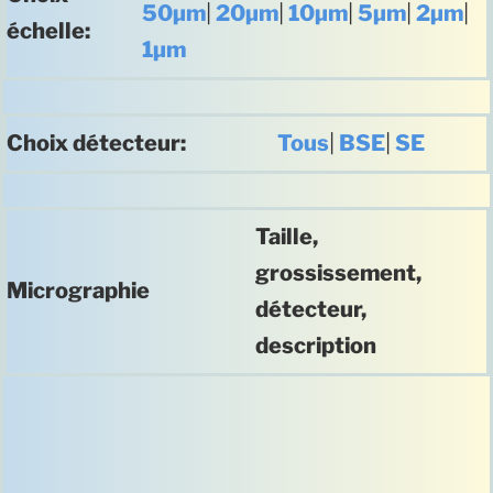
50µm
|
20µm
|
10µm
|
5µm
|
2µm
|
échelle:
1µm
Choix détecteur:
Tous
|
BSE
|
SE
Taille,
grossissement,
Micrographie
détecteur,
description