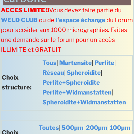
ACCES LIMITE !!
Vous devez faire partie du
WELD CLUB
ou de
l'espace échange
du Forum
pour accéder aux 1000 micrographies. Faites
une demande sur le forum pour un accès
ILLIMITE et GRATUIT
Tous
|
Martensite
|
Perlite
|
Réseau
|
Spheroidite
|
Choix
Perlite+Spheroidite
structure:
Perlite+Widmanstatten
|
Spheroidite+Widmanstatten
Toutes
|
500µm
|
200µm
|
100µm
|
Choix