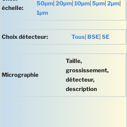
50µm
|
20µm
|
10µm
|
5µm
|
2µm
|
échelle:
1µm
Choix détecteur:
Tous
|
BSE
|
SE
Taille,
grossissement,
Micrographie
détecteur,
description