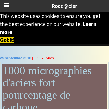
Rocd@cier
This website uses cookies to ensure you get
the best experience on our website.
Learn
more
Got it!
Aller
au
Publié
29 septembre 2018
[135 676 vues]
le
contenu
1000 micrographies
principal
d'aciers fort
pourcentage de
carbone