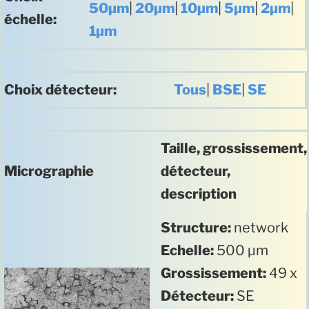
50µm
|
20µm
|
10µm
|
5µm
|
2µm
|
échelle:
1µm
Choix détecteur:
Tous
|
BSE
|
SE
Taille, grossissement,
Micrographie
détecteur,
description
Structure:
network
Echelle:
500 µm
Grossissement:
49 x
Détecteur:
SE