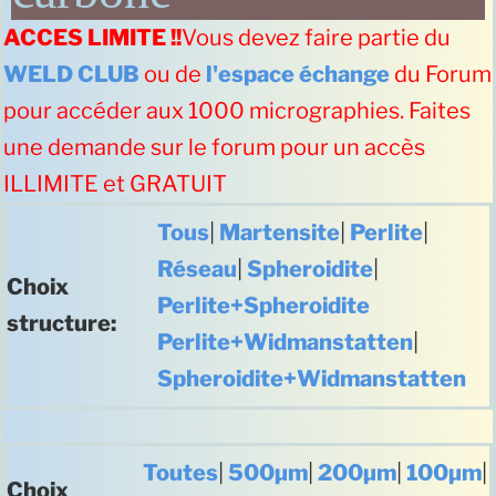
ACCES LIMITE !!
Vous devez faire partie du
WELD CLUB
ou de
l'espace échange
du Forum
pour accéder aux 1000 micrographies. Faites
une demande sur le forum pour un accès
ILLIMITE et GRATUIT
Tous
|
Martensite
|
Perlite
|
Réseau
|
Spheroidite
|
Choix
Perlite+Spheroidite
structure:
Perlite+Widmanstatten
|
Spheroidite+Widmanstatten
Toutes
|
500µm
|
200µm
|
100µm
|
Choix