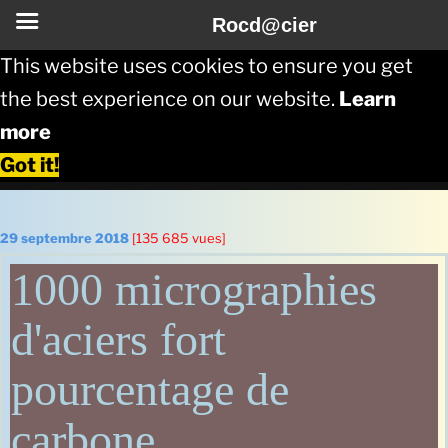
Rocd@cier
This website uses cookies to ensure you get
the best experience on our website.
Learn
more
Got it!
Aller
au
Publié
29 septembre 2018
[135 685 vues]
le
contenu
1000 micrographies
principal
d'aciers fort
pourcentage de
carbone