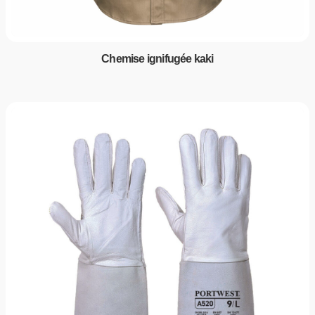
Chemise ignifugée kaki