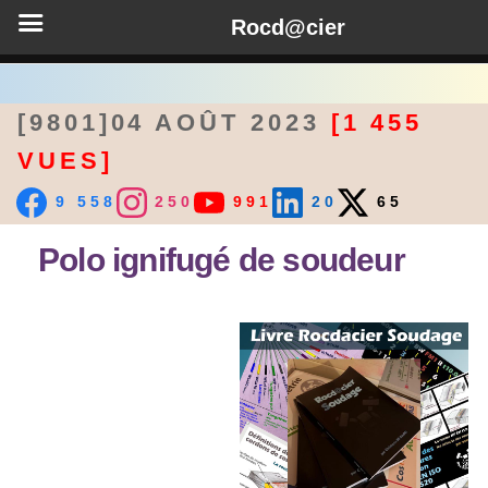
Rocd@cier
[9801]04 AOÛT 2023
[1 455
VUES]
9 558
250
991
20
65
Polo ignifugé de soudeur