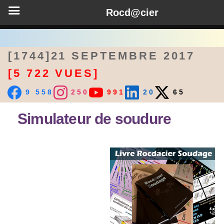
Rocd@cier
[1744]21 SEPTEMBRE 2017
[5 722 VUES]
9 558
250
991
20
65
Simulateur de soudure