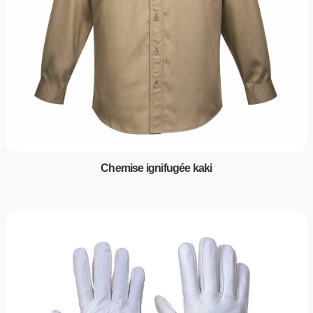
Chemise ignifugée kaki