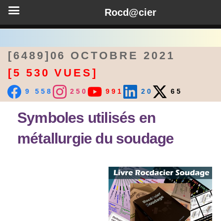
Rocd@cier
[6489]06 OCTOBRE 2021
[5 530 VUES]
9 558
250
991
20
65
Symboles utilisés en
métallurgie du soudage