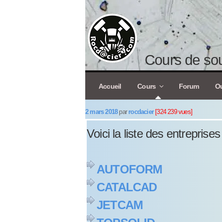
Cours de sou
Accueil
Cours
Forum
Ou
2 mars 2018
par
rocdacier
[324 239 vues]
Voici la liste des entreprise
AUTOFORM
CATALCAD
JETCAM