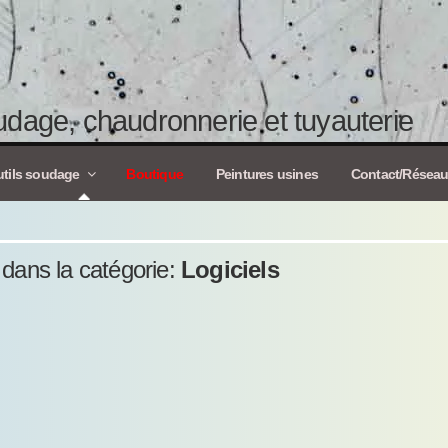
dage, chaudronnerie et tuyauterie
tils soudage
Boutique
Peintures usines
Contact/Résea
s dans la catégorie:
Logiciels