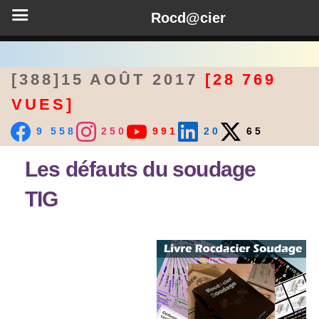
Rocd@cier
[388]15 AOÛT 2017
[28 769
VUES]
9 558
250
991
20
65
Les défauts du soudage
TIG