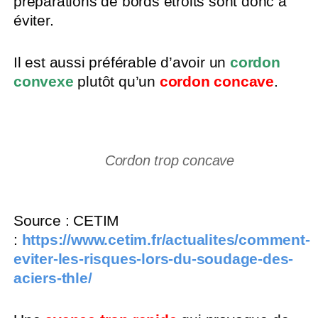
préparations de bords étroits sont donc à
éviter.
Il est aussi préférable d’avoir un
cordon
convexe
plutôt qu’un
cordon concave
.
Cordon trop concave
Source : CETIM
:
https://www.cetim.fr/actualites/comment-
eviter-les-risques-lors-du-soudage-des-
aciers-thle/