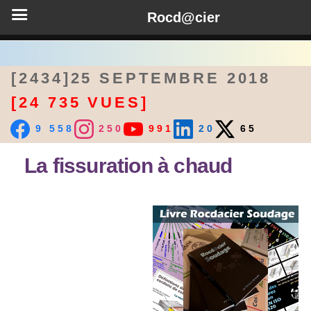
Rocd@cier
[2434]25 SEPTEMBRE 2018
[24 735 VUES]
9 558
250
991
20
65
La fissuration à chaud