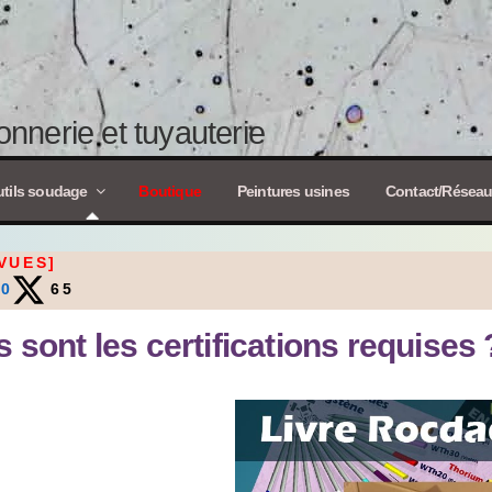
nnerie et tuyauterie
tils soudage
Boutique
Peintures usines
Contact/Résea
VUES]
0
65
 sont les certifications requises 