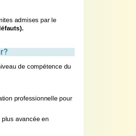
imites admises par le
défauts).
ur?
e niveau de compétence du
ation professionnelle pour
n plus avancée en