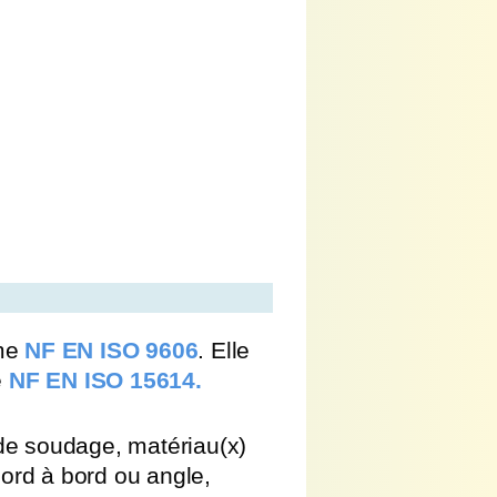
rme
NF EN ISO 9606
. Elle
e
NF EN ISO 15614
.
de soudage, matériau(x)
bord à bord ou angle,