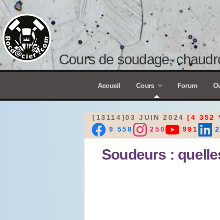
Cours de soudage, chaudro
Accueil
Cours
Forum
Ou
[13114]03 JUIN 2024
[4 352 
9 558
250
991
2
Soudeurs : quelles