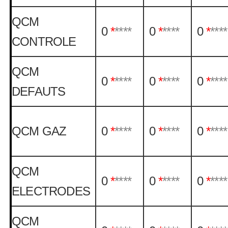
QCM
0
*
****
0
*
****
0
*
****
CONTROLE
QCM
0
*
****
0
*
****
0
*
****
DEFAUTS
QCM GAZ
0
*
****
0
*
****
0
*
****
QCM
0
*
****
0
*
****
0
*
****
ELECTRODES
QCM