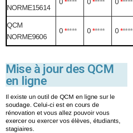
0
*
****
0
*
****
0
*
****
NORME15614
QCM
0
*
****
0
*
****
0
*
****
NORME9606
Mise à jour des QCM
en ligne
Il existe un outil de QCM en ligne sur le
soudage. Celui-ci est en cours de
rénovation et vous allez pouvoir vous
exercer ou exercer vos élèves, étudiants,
stagiaires.