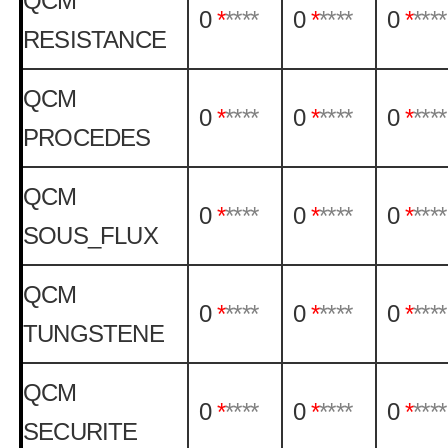
QCM
0
*
****
0
*
****
0
*
****
RESISTANCE
QCM
0
*
****
0
*
****
0
*
****
PROCEDES
QCM
0
*
****
0
*
****
0
*
****
SOUS_FLUX
QCM
0
*
****
0
*
****
0
*
****
TUNGSTENE
QCM
0
*
****
0
*
****
0
*
****
SECURITE