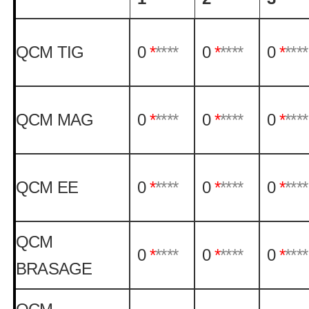
QCM TIG
0
*
****
0
*
****
0
*
****
QCM MAG
0
*
****
0
*
****
0
*
****
QCM EE
0
*
****
0
*
****
0
*
****
QCM
0
*
****
0
*
****
0
*
****
BRASAGE