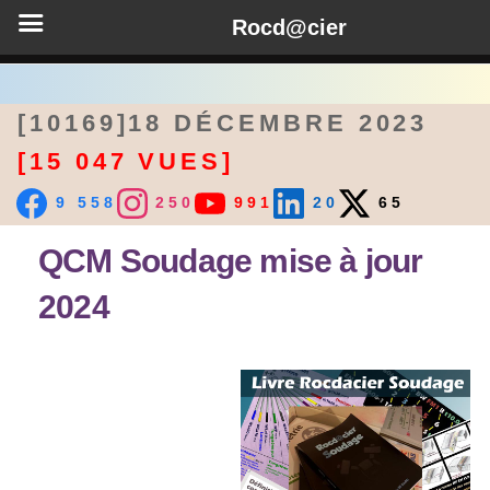
Rocd@cier
[10169]18 DÉCEMBRE 2023
[15 047 VUES]
9 558
250
991
20
65
QCM Soudage mise à jour
2024